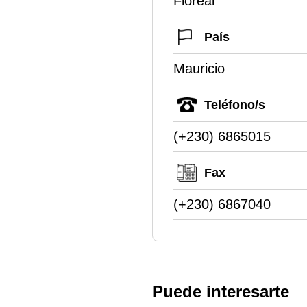
Floreal
País
Mauricio
Teléfono/s
(+230) 6865015
Fax
(+230) 6867040
Puede interesarte