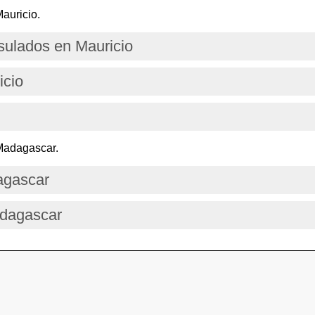
auricio.
ulados en Mauricio
icio
Madagascar.
agascar
adagascar