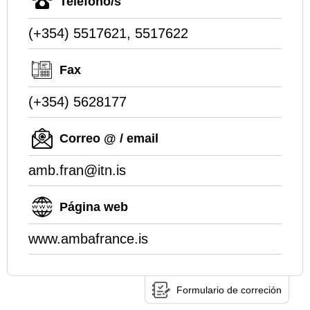
Teléfono/s
(+354) 5517621, 5517622
Fax
(+354) 5628177
Correo @ / email
amb.fran@itn.is
Página web
www.ambafrance.is
Formulario de correción