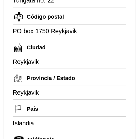
Tungata no. 22
Código postal
PO box 1750 Reykjavik
Ciudad
Reykjavik
Provincia / Estado
Reykjavik
País
Islandia