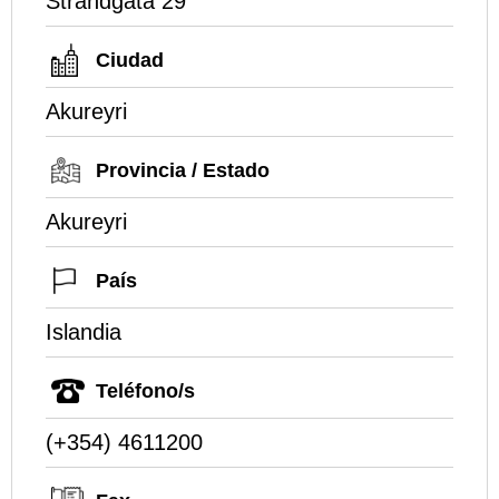
Strandgata 29
Ciudad
Akureyri
Provincia / Estado
Akureyri
País
Islandia
Teléfono/s
(+354) 4611200