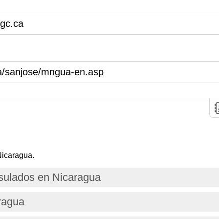
gc.ca
a/sanjose/mngua-en.asp
Nicaragua.
ulados en Nicaragua
ragua