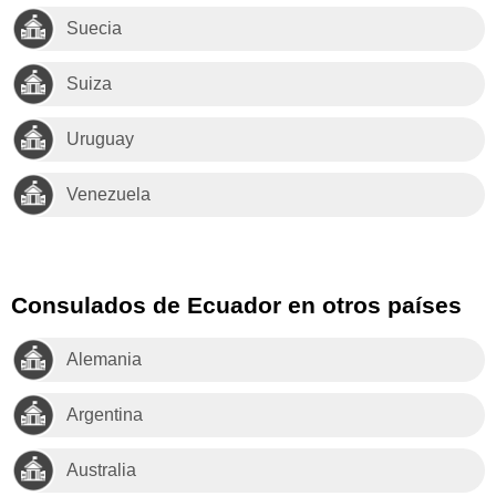
Suecia
Suiza
Uruguay
Venezuela
Consulados de Ecuador en otros países
Alemania
Argentina
Australia