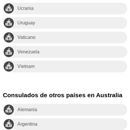
Ucrania
Uruguay
Vaticano
Venezuela
Vietnam
Consulados de otros países en Australia
Alemania
Argentina