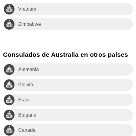
Vietnam
Zimbabwe
Consulados de Australia en otros países
Alemania
Bolivia
Brasil
Bulgaria
Canadá