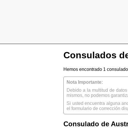
Consulados de
Hemos encontrado 1 consulado 
Nota Importante:
Debido a la multitud de dato
mismos, no podemos garantizar
Si usted encuentra alguna an
el formulario de corrección dis
Consulado de Austra