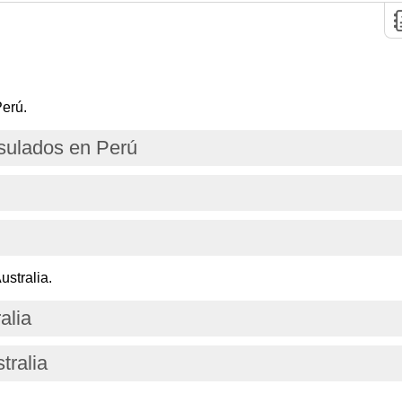
erú.
ulados en Perú
stralia.
alia
tralia