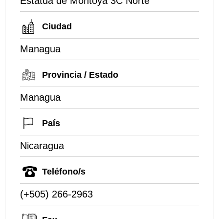
Estatua de Montoya 3C Norte
Ciudad
Managua
Provincia / Estado
Managua
País
Nicaragua
Teléfono/s
(+505) 266-2963