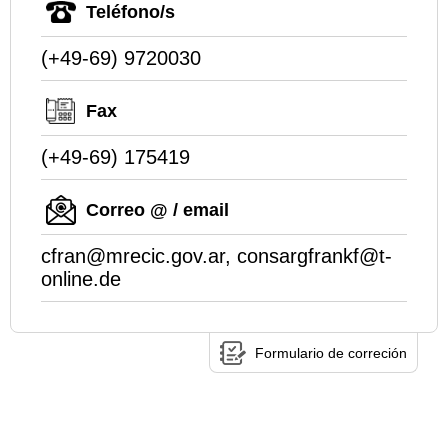
Teléfono/s
(+49-69) 9720030
Fax
(+49-69) 175419
Correo @ / email
cfran@mrecic.gov.ar, consargfrankf@t-
online.de
Formulario de correción