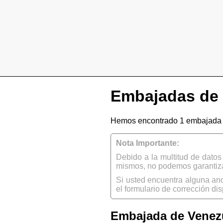
Embajadas de 
Hemos encontrado 1 embajada 
Nota Importante:
Debido a la multitud de dato
mismos, no podemos garantizar
Si usted encuentra alguna an
el formulario de corrección dis
Embajada de Venezu