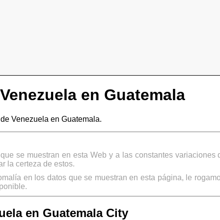
Venezuela en Guatemala
de Venezuela en Guatemala.
s que se muestran en esta Web y a las constantes variaciones 
 la certeza de estos.
omalía en los datos que se muestran en esta página, le rogamo
ponible.
ela en Guatemala City