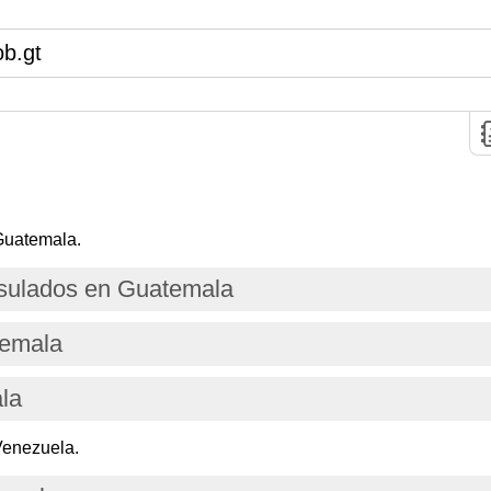
b.gt
Guatemala.
sulados en Guatemala
temala
la
Venezuela.