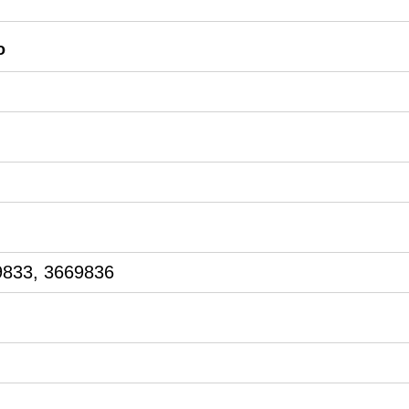
o
9833, 3669836