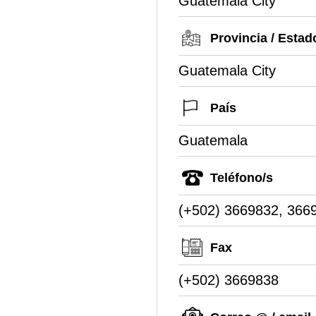
Guatemala City
Provincia / Estad
Guatemala City
País
Guatemala
Teléfono/s
(+502) 3669832, 366
Fax
(+502) 3669838