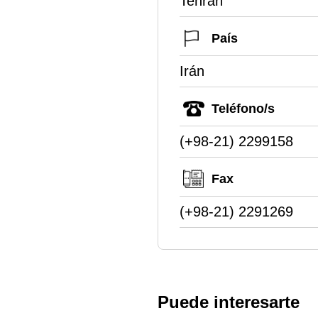
Tehran
País
Irán
Teléfono/s
(+98-21) 2299158
Fax
(+98-21) 2291269
Puede interesarte