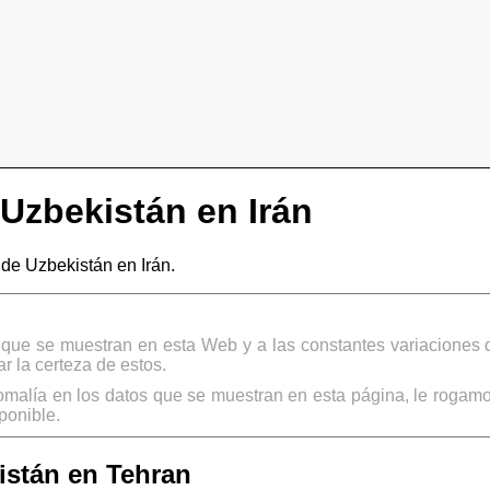
Uzbekistán en Irán
e Uzbekistán en Irán.
s que se muestran en esta Web y a las constantes variaciones 
 la certeza de estos.
omalía en los datos que se muestran en esta página, le rogamo
ponible.
stán en Tehran