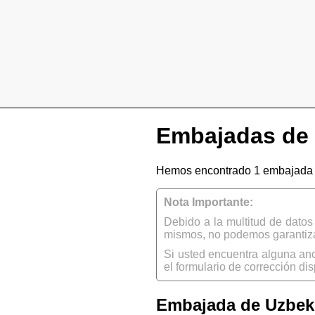
Embajadas de 
Hemos encontrado 1 embajada d
Nota Importante:
Debido a la multitud de dato
mismos, no podemos garantizar
Si usted encuentra alguna an
el formulario de corrección dis
Embajada de Uzbeki