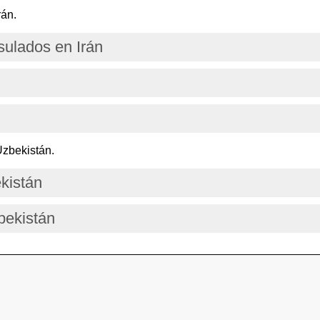
rán.
ulados en Irán
Uzbekistán.
kistán
bekistán