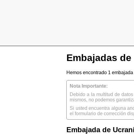
Embajadas de 
Hemos encontrado 1 embajada 
Nota Importante:
Debido a la multitud de dato
mismos, no podemos garantizar
Si usted encuentra alguna an
el formulario de corrección dis
Embajada de Ucrani