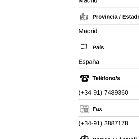
Madrid
Provincia / Estad
Madrid
País
España
Teléfono/s
(+34-91) 7489360
Fax
(+34-91) 3887178