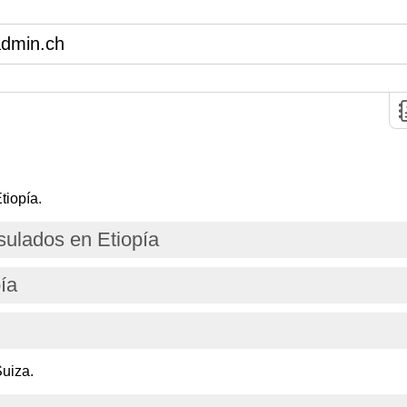
admin.ch
tiopía.
ulados en Etiopía
ía
uiza.