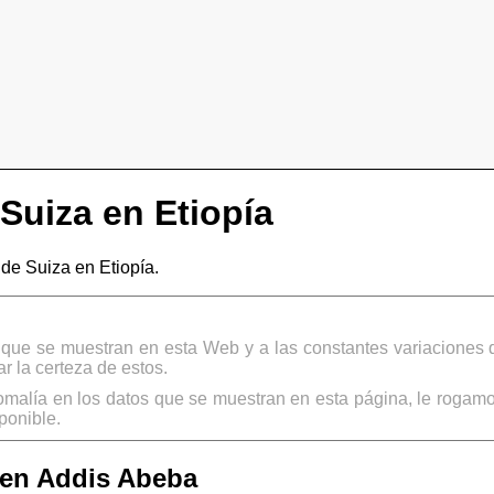
Suiza en Etiopía
e Suiza en Etiopía.
s que se muestran en esta Web y a las constantes variaciones 
 la certeza de estos.
omalía en los datos que se muestran en esta página, le rogamo
ponible.
 en Addis Abeba