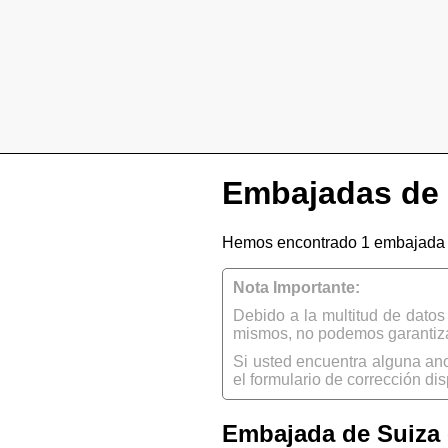
Embajadas de 
Hemos encontrado 1 embajada d
Nota Importante:
Debido a la multitud de dato
mismos, no podemos garantizar
Si usted encuentra alguna an
el formulario de corrección dis
Embajada de Suiza