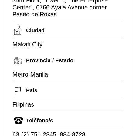
35th Floor, Tower 1, The Enterprise
Center , 6766 Ayala Avenue corner
Paseo de Roxas
Ciudad
Makati City
Provincia / Estado
Metro-Manila
País
Filipinas
Teléfono/s
63-(2) 751-2345, 884-8728