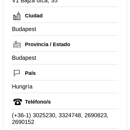
V1 Bajza utca, 35
Ciudad
Budapest
Provincia / Estado
Budapest
País
Hungría
Teléfono/s
(+36-1) 3025230, 3324748, 2690823,
2690152