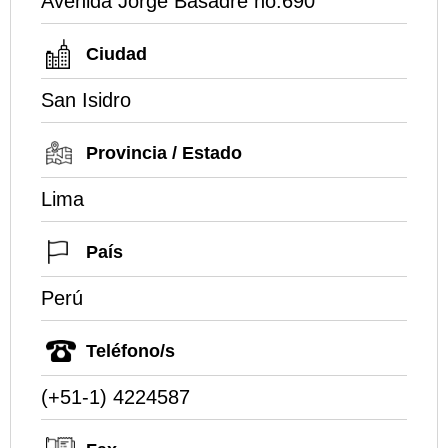
Avenida Jorge Basadre no.690
Ciudad
San Isidro
Provincia / Estado
Lima
País
Perú
Teléfono/s
(+51-1) 4224587