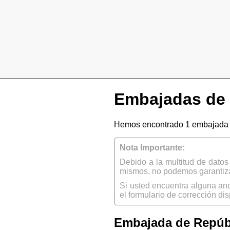
Embajadas de 
Hemos encontrado 1 embajada 
Nota Importante:
Debido a la multitud de dato
mismos, no podemos garantizar
Si usted encuentra alguna an
el formulario de corrección dis
Embajada de Repúbl