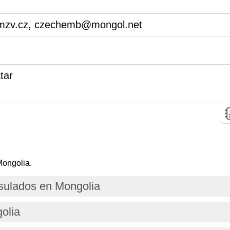
mzv.cz, czechemb@mongol.net
tar
Mongolia.
ulados en Mongolia
olia