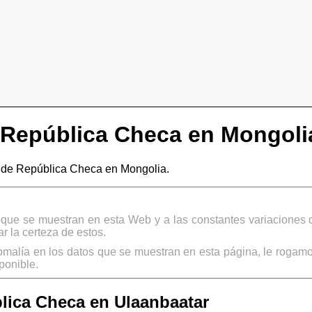
República Checa en Mongoli
de República Checa en Mongolia.
s que se muestran en esta Web y a las constantes variaciones 
 la certeza de estos.
omalía en los datos que se muestran en esta página, le rogamo
ponible.
ica Checa en Ulaanbaatar