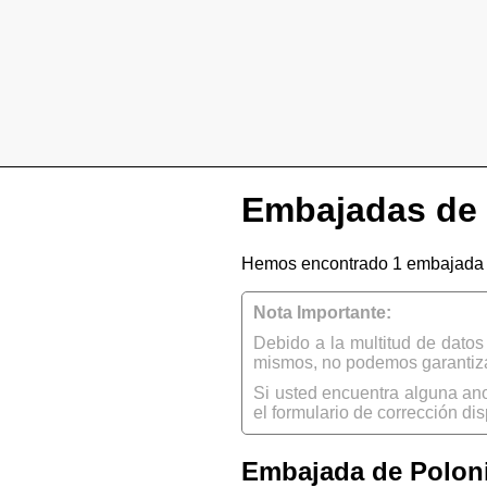
Embajadas de
Hemos encontrado 1 embajada 
Nota Importante:
Debido a la multitud de dato
mismos, no podemos garantizar
Si usted encuentra alguna an
el formulario de corrección dis
Embajada de Poloni