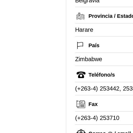
Belgravia
Provincia / Estad
Harare
País
Zimbabwe
Teléfono/s
(+263-4) 253442, 25
Fax
(+263-4) 253710