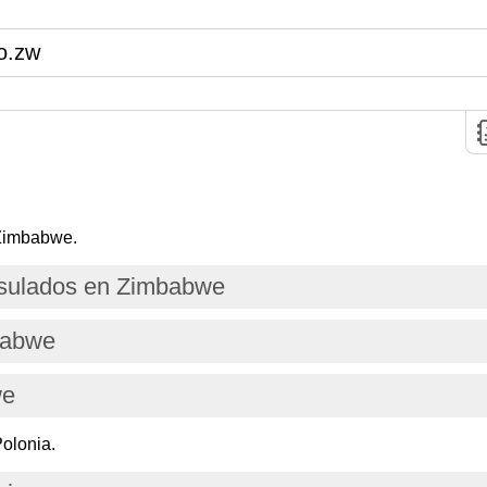
o.zw
 Zimbabwe.
sulados en Zimbabwe
babwe
we
olonia.