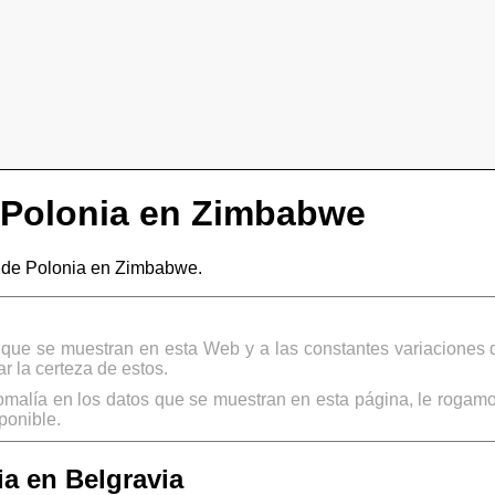
 Polonia en Zimbabwe
de Polonia en Zimbabwe.
s que se muestran en esta Web y a las constantes variaciones 
 la certeza de estos.
omalía en los datos que se muestran en esta página, le rogamo
ponible.
a en Belgravia