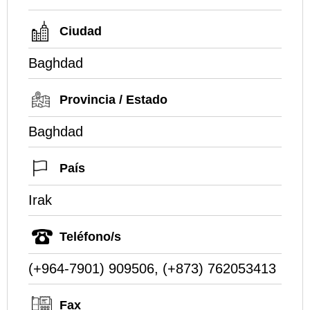
Ciudad
Baghdad
Provincia / Estado
Baghdad
País
Irak
Teléfono/s
(+964-7901) 909506, (+873) 762053413
Fax