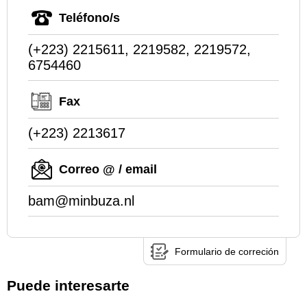
Teléfono/s
(+223) 2215611, 2219582, 2219572,
6754460
Fax
(+223) 2213617
Correo @ / email
bam@minbuza.nl
Formulario de correción
Puede interesarte