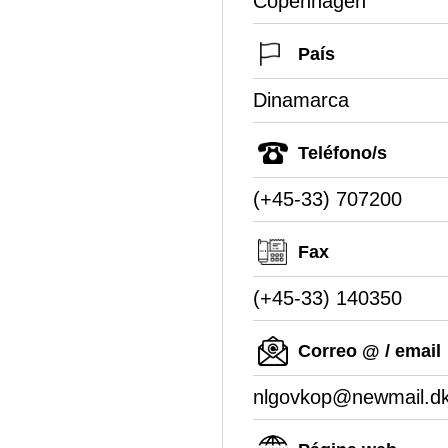
Copenhagen
País
Dinamarca
Teléfono/s
(+45-33) 707200
Fax
(+45-33) 140350
Correo @ / email
nlgovkop@newmail.d