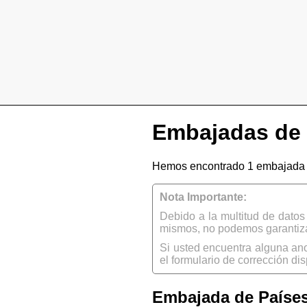
Embajadas de 
Hemos encontrado 1 embajada 
Nota Importante:
Debido a la multitud de dato
mismos, no podemos garantizar
Si usted encuentra alguna an
el formulario de corrección dis
Embajada de Paíse