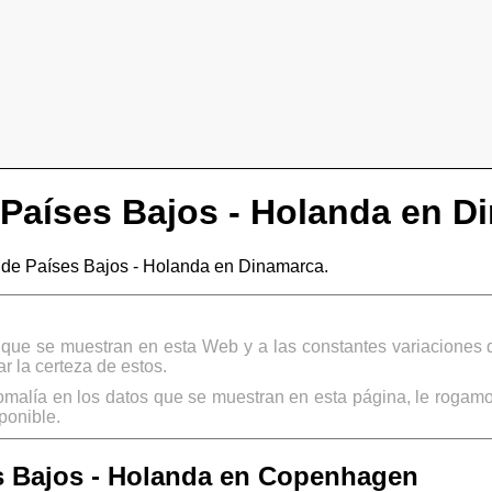
Países Bajos - Holanda en D
de Países Bajos - Holanda en Dinamarca.
s que se muestran en esta Web y a las constantes variaciones 
 la certeza de estos.
omalía en los datos que se muestran en esta página, le rogamo
ponible.
s Bajos - Holanda en Copenhagen