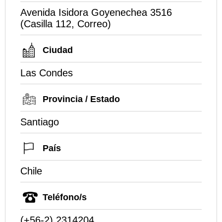
Avenida Isidora Goyenechea 3516
(Casilla 112, Correo)
Ciudad
Las Condes
Provincia / Estado
Santiago
País
Chile
Teléfono/s
(+56-2) 2314204