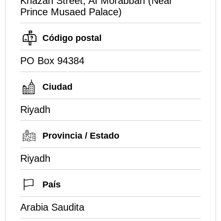
Khazan Street, AI Morabbah (Near
Prince Musaed Palace)
Código postal
PO Box 94384
Ciudad
Riyadh
Provincia / Estado
Riyadh
País
Arabia Saudita