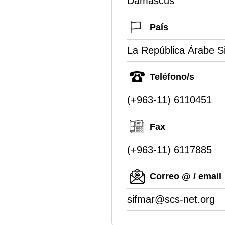
Damascus
País
La República Árabe Si
Teléfono/s
(+963-11) 6110451
Fax
(+963-11) 6117885
Correo @ / email
sifmar@scs-net.org