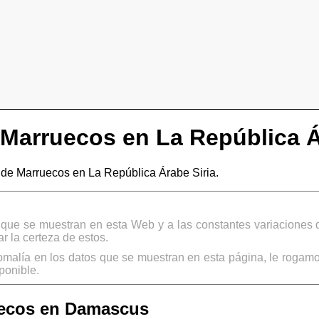
Marruecos en La República Á
e Marruecos en La República Árabe Siria.
s que se muestran en esta Web y a las constantes variaciones 
 la certeza de estos.
omalía en los datos que se muestran en esta página, le rogamo
ponible.
ecos en Damascus