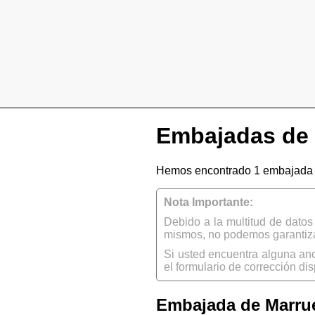
Embajadas de 
Hemos encontrado 1 embajada d
Nota Importante:
Debido a la multitud de dato
mismos, no podemos garantizar
Si usted encuentra alguna an
el formulario de corrección dis
Embajada de Marru