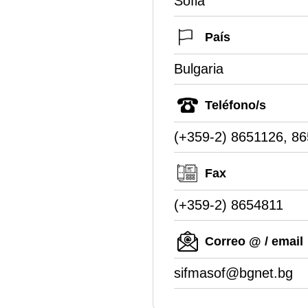
Sofia
País
Bulgaria
Teléfono/s
(+359-2) 8651126, 8
Fax
(+359-2) 8654811
Correo @ / email
sifmasof@bgnet.bg