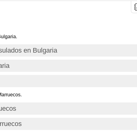
ulgaria.
ulados en Bulgaria
aria
Marruecos.
ruecos
rruecos