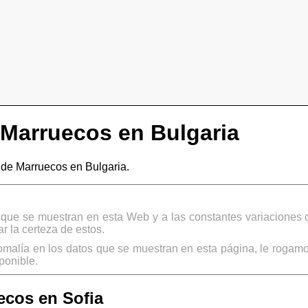
Marruecos en Bulgaria
de Marruecos en Bulgaria.
s que se muestran en esta Web y a las constantes variaciones 
 la certeza de estos.
omalía en los datos que se muestran en esta página, le rogamo
ponible.
cos en Sofia