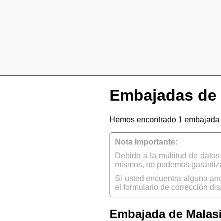
Embajadas de 
Hemos encontrado 1 embajada d
Nota Importante:
Debido a la multitud de dato
mismos, no podemos garantizar
Si usted encuentra alguna an
el formulario de corrección dis
Embajada de Malasi