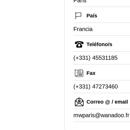
Paris
País
Francia
Teléfono/s
(+331) 45531185
Fax
(+331) 47273460
Correo @ / email
mwparis@wanadoo.fr