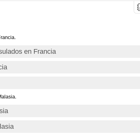
rancia.
ulados en Francia
cia
alasia.
sia
lasia