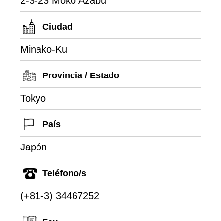
2-3-23 Moko Azabu
Ciudad
Minako-Ku
Provincia / Estado
Tokyo
País
Japón
Teléfono/s
(+81-3) 34467252