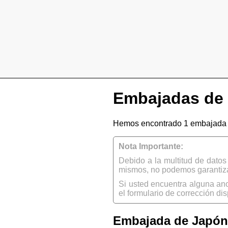
Embajadas de 
Hemos encontrado 1 embajada 
Nota Importante:
Debido a la multitud de dato
mismos, no podemos garantizar
Si usted encuentra alguna an
el formulario de corrección dis
Embajada de Japón