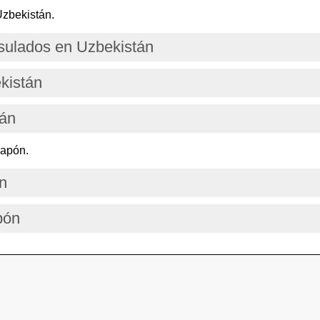
Uzbekistán.
ulados en Uzbekistán
kistán
tán
Japón.
n
pón