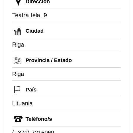
Dirección
Teatra Iela, 9
Ciudad
Riga
Provincia / Estado
Riga
País
Lituania
Teléfono/s
(+371) 7216069