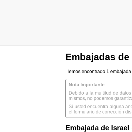
Embajadas de 
Hemos encontrado 1 embajada d
Nota Importante:
Debido a la multitud de dato
mismos, no podemos garantizar
Si usted encuentra alguna an
el formulario de corrección dis
Embajada de Israel