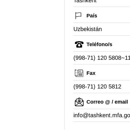
Tashkent
País
Uzbekistán
Teléfono/s
(998-71) 120 5808~1
Fax
(998-71) 120 5812
Correo @ / email
info@tashkent.mfa.gov