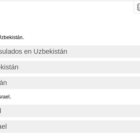
Uzbekistán.
ulados en Uzbekistán
kistán
tán
rael.
l
ael