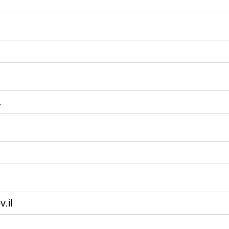
1
.il