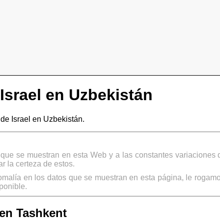
Israel en Uzbekistán
e Israel en Uzbekistán.
s que se muestran en esta Web y a las constantes variaciones 
 la certeza de estos.
omalía en los datos que se muestran en esta página, le rogamo
ponible.
 en Tashkent