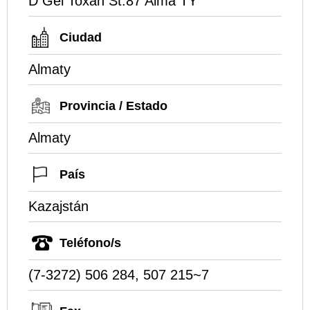
D Gel Toxan St.87 Alma TY
Ciudad
Almaty
Provincia / Estado
Almaty
País
Kazajstán
Teléfono/s
(7-3272) 506 284, 507 215~7