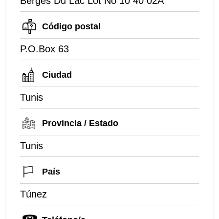
Berges Du Lac Lot No 10 40 02A
Código postal
P.O.Box 63
Ciudad
Tunis
Provincia / Estado
Tunis
País
Túnez