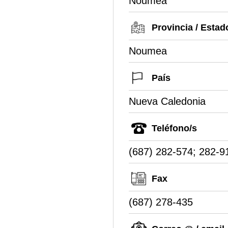
Noumea
Provincia / Estad
Noumea
País
Nueva Caledonia
Teléfono/s
(687) 282-574; 282-9
Fax
(687) 278-435