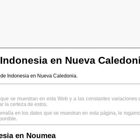
Indonesia en Nueva Caledon
de Indonesia en Nueva Caledonia.
s que se muestran en esta Web y a las constantes variaciones 
 la certeza de estos.
omalía en los datos que se muestran en esta página, le rogamo
ponible.
esia en Noumea