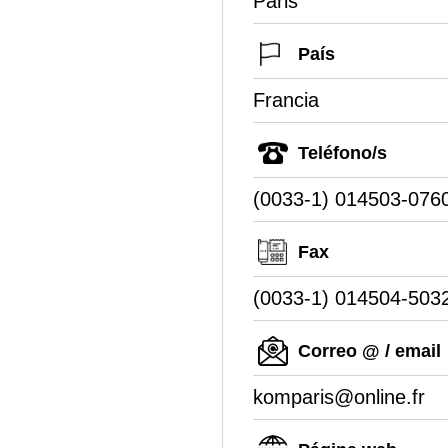
Paris
País
Francia
Teléfono/s
(0033-1) 014503-076
Fax
(0033-1) 014504-503
Correo @ / email
komparis@online.fr