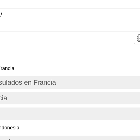
/
rancia.
ulados en Francia
cia
ndonesia.