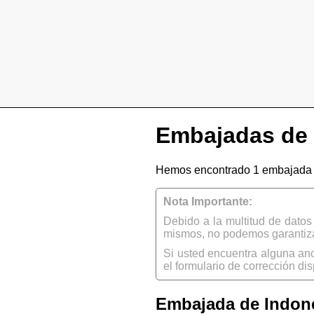
Embajadas de 
Hemos encontrado 1 embajada d
Nota Importante:
Debido a la multitud de dato
mismos, no podemos garantizar
Si usted encuentra alguna an
el formulario de corrección dis
Embajada de Indone