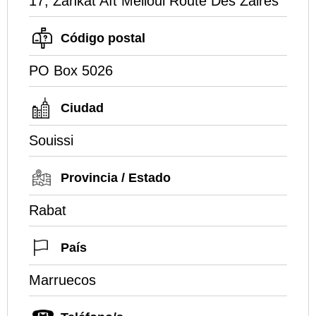
17, Zankat Aït Melloul Route Des Zaires
Código postal
PO Box 5026
Ciudad
Souissi
Provincia / Estado
Rabat
País
Marruecos