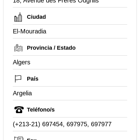
18, Avenue des Fréres Oughlis
Ciudad
El-Mouradia
Provincia / Estado
Algers
País
Argelia
Teléfono/s
(+213-21) 697454, 697975, 697977