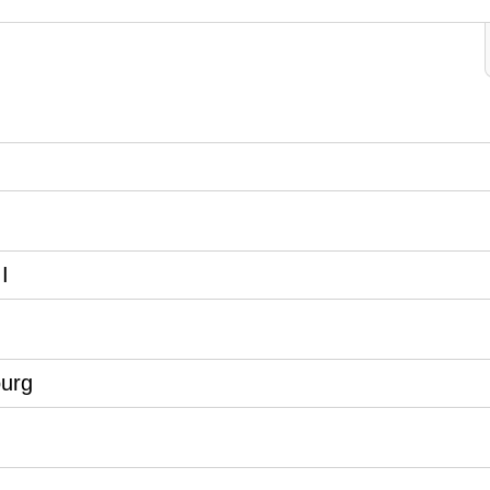
I
urg