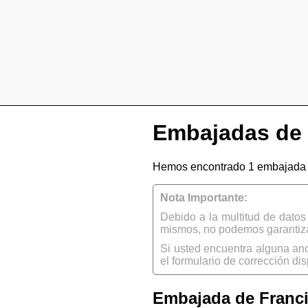
Embajadas de
Hemos encontrado 1 embajada 
Nota Importante:
Debido a la multitud de dato
mismos, no podemos garantizar
Si usted encuentra alguna an
el formulario de corrección dis
Embajada de Franc