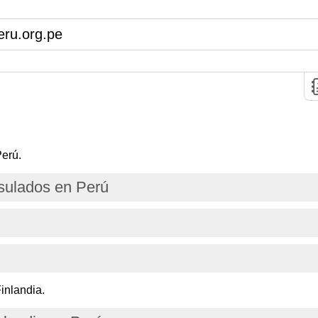
eru.org.pe
erú.
ulados en Perú
inlandia.