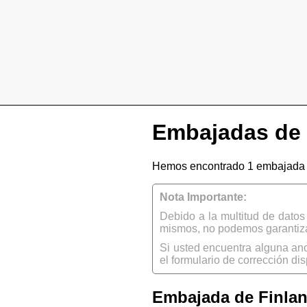
Embajadas de 
Hemos encontrado 1 embajada d
Nota Importante:
Debido a la multitud de dato
mismos, no podemos garantizar
Si usted encuentra alguna an
el formulario de corrección dis
Embajada de Finlan