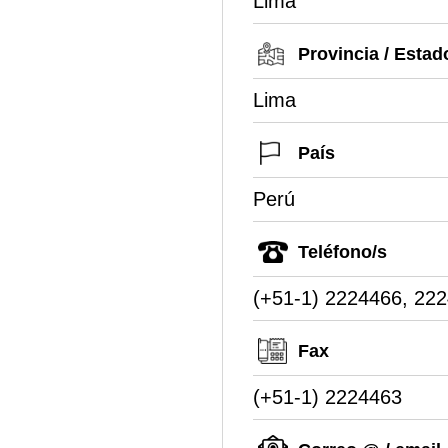
Lima
Provincia / Estad
Lima
País
Perú
Teléfono/s
(+51-1) 2224466, 22
Fax
(+51-1) 2224463