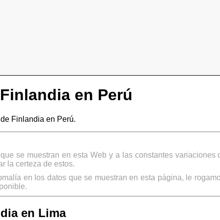
Finlandia en Perú
e Finlandia en Perú.
s que se muestran en esta Web y a las constantes variaciones 
 la certeza de estos.
omalía en los datos que se muestran en esta página, le rogamo
ponible.
dia en Lima