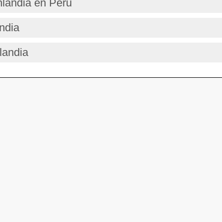
nlandia en Perú
ndia
landia