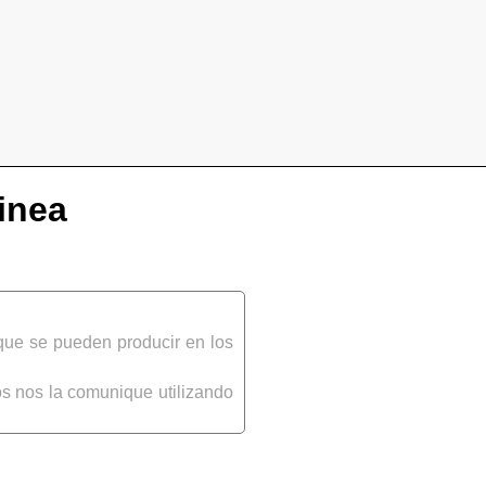
inea
que se pueden producir en los
s nos la comunique utilizando