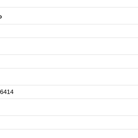
o
 6414