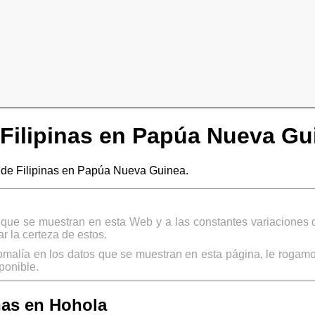
Filipinas en Papúa Nueva Gu
de Filipinas en Papúa Nueva Guinea.
s que se muestran en esta Web y a las constantes variaciones 
 la certeza de estos.
omalía en los datos que se muestran en esta página, le rogamo
ponible.
nas en Hohola