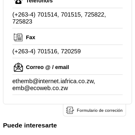
Teléfono/s
(+263-4) 701514, 701515, 725822,
725823
Fax
(+263-4) 701516, 720259
Correo @ / email
ethemb@internet.iafrica.co.zw,
emb@ecoweb.co.zw
Formulario de correción
Puede interesarte