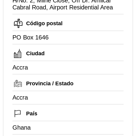
H/No. 2, Milne Close, Off Dr. Amilcar
Cabral Road, Airport Residential Area
Código postal
PO Box 1646
Ciudad
Accra
Provincia / Estado
Accra
País
Ghana