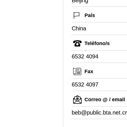
Beijing
País
China
Teléfono/s
6532 4094
Fax
6532 4097
Correo @ / email
beb@public.bta.net.c