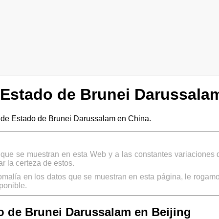
Estado de Brunei Darussala
de Estado de Brunei Darussalam en China.
s que se muestran en esta Web y a las constantes variaciones 
 la certeza de estos.
omalía en los datos que se muestran en esta página, le rogamo
ponible.
 de Brunei Darussalam en Beijing