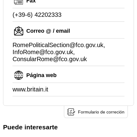
Fax
(+39-6) 42202333
Correo @ / email
RomePoliticalSection@fco.gov.uk,
InfoRome@fco.gov.uk,
ConsularRome@fco.gov.uk
Página web
www.britain.it
Formulario de correción
Puede interesarte