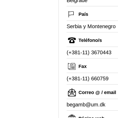
Belgrade
País
Serbia y Montenegro
Teléfono/s
(+381-11) 3670443
Fax
(+381-11) 660759
Correo @ / email
begamb@um.dk