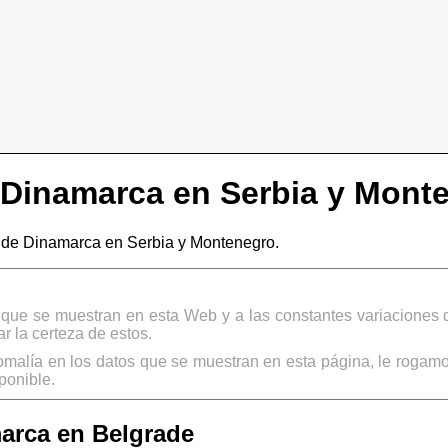
Dinamarca en Serbia y Mont
de Dinamarca en Serbia y Montenegro.
s que se muestran en esta Web y a las constantes variaciones 
 la certeza de estos.
omalía en los datos que se muestran en esta página, le rogamo
ponible.
arca en Belgrade