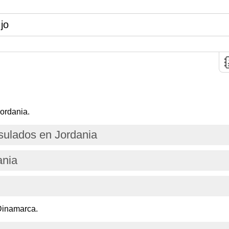
jo
ordania.
ulados en Jordania
ania
Dinamarca.