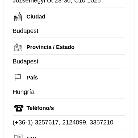
Jozsefhegyi Ut 28-30, C10 1025
Ciudad
Budapest
Provincia / Estado
Budapest
País
Hungría
Teléfono/s
(+36-1) 3257617, 2124099, 3357210