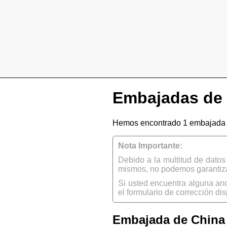
Embajadas de 
Hemos encontrado 1 embajada 
Nota Importante:
Debido a la multitud de dato
mismos, no podemos garantizar
Si usted encuentra alguna an
el formulario de corrección dis
Embajada de China