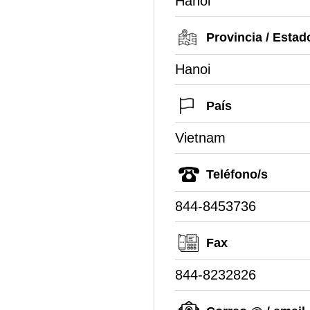
Hanoi
Provincia / Estad
Hanoi
País
Vietnam
Teléfono/s
844-8453736
Fax
844-8232826