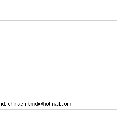
md, chinaembmd@hotmail.com