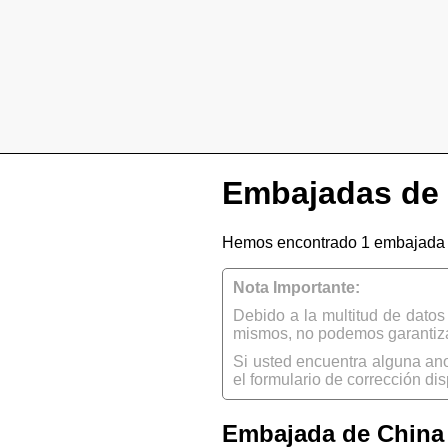
Embajadas de 
Hemos encontrado 1 embajada 
Nota Importante:
Debido a la multitud de dato
mismos, no podemos garantizar
Si usted encuentra alguna an
el formulario de corrección dis
Embajada de China