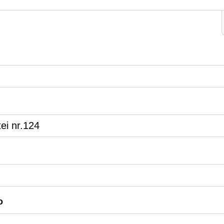
tei nr.124
o