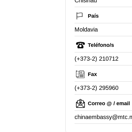
Chisinau
País
Moldavia
Teléfono/s
(+373-2) 210712
Fax
(+373-2) 295960
Correo @ / email
chinaembassy@mtc.