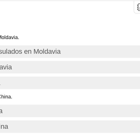
Moldavia.
ulados en Moldavia
avia
a
China.
a
ina