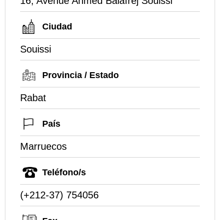
16, Avenue Ahmed Balafrej Souissi
Ciudad
Souissi
Provincia / Estado
Rabat
País
Marruecos
Teléfono/s
(+212-37) 754056