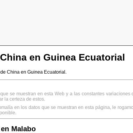
China en Guinea Ecuatorial
e China en Guinea Ecuatorial.
s que se muestran en esta Web y a las constantes variaciones 
 la certeza de estos.
omalía en los datos que se muestran en esta página, le rogamo
ponible.
 en Malabo