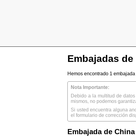
Embajadas de 
Hemos encontrado 1 embajada d
Nota Importante:
Debido a la multitud de dato
mismos, no podemos garantizar
Si usted encuentra alguna an
el formulario de corrección dis
Embajada de China